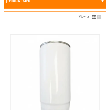
produk baru
2. Diklasifikasikan menurut kinerja:
● Filter kasar: mampu menyaring kotoran yang berukuran lebih dari
View as
100μm.
● Filter biasa: Menyaring kotoran berukuran 10 hingga 100μm.
● Filter presisi: Dapat menyaring kotoran berukuran 5 hingga 10μm.
● Filter ekstra halus: Dapat menyaring kotoran berukuran 1～5μm dan
bahkan kotoran yang lebih kecil.