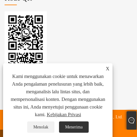
X
Kami menggunakan cookie untuk menawarkan
Anda pengalaman penelusuran yang lebih baik,
menganalisis lalu lintas situs, dan
mempersonalisasi konten. Dengan menggunakan
situs ini, Anda menyetujui penggunaan cookie
kami.
Kebijakan Privasi
Hak Cipta © 2024 Zhejiang Zhenhang International Trade Co., Ltd.
Semua Hak Dilindungi Undang-undang.
Menolak
Menerima
ada apa
Surel