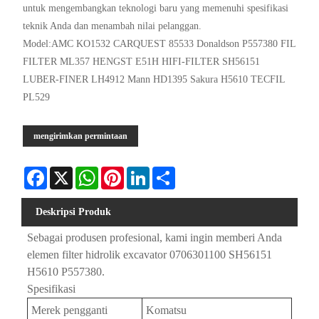
untuk mengembangkan teknologi baru yang memenuhi spesifikasi
teknik Anda dan menambah nilai pelanggan.
Model:AMC KO1532 CARQUEST 85533 Donaldson P557380 FIL
FILTER ML357 HENGST E51H HIFI-FILTER SH56151
LUBER-FINER LH4912 Mann HD1395 Sakura H5610 TECFIL
PL529
mengirimkan permintaan
Facebook
X
WhatsApp
Pinterest
LinkedIn
Share
Deskripsi Produk
Sebagai produsen profesional, kami ingin memberi Anda
elemen filter hidrolik excavator 0706301100 SH56151
H5610 P557380.
Spesifikasi
Merek pengganti
Komatsu