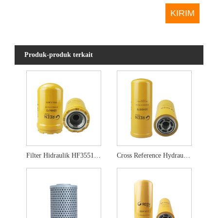
Produk-produk terkait
Filter Hidraulik HF35519 5i-8670 5i-8670x
Cross Reference Hydraulic Filter HF6555