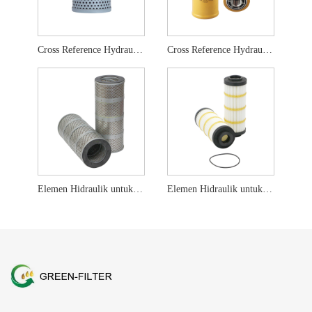
Cross Reference Hydraulic Filter HF6861
Cross Reference Hydraulic Filter HF6588
Elemen Hidraulik untuk Kato 68937310012 H1015 P502184
Elemen Hidraulik untuk CAT 348-1861 PT9536-MPG WL10409