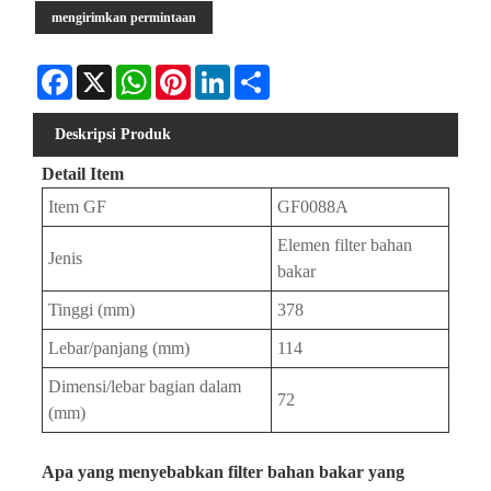
mengirimkan permintaan
Facebook
X
WhatsApp
Pinterest
LinkedIn
Share
Deskripsi Produk
Detail Item
Item GF
GF0088A
Elemen filter bahan
Jenis
bakar
Tinggi (mm)
378
Lebar/panjang (mm)
114
Dimensi/lebar bagian dalam
72
(mm)
Apa yang menyebabkan filter bahan bakar yang