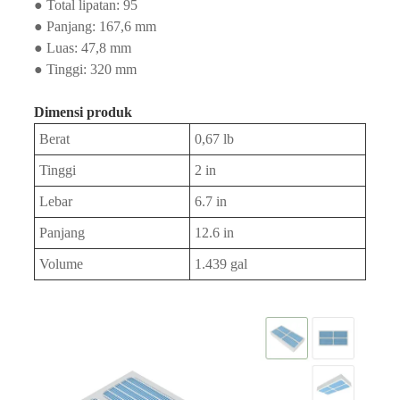
● Total lipatan: 95
● Panjang: 167,6 mm
● Luas: 47,8 mm
● Tinggi: 320 mm
Dimensi produk
Berat
0,67 lb
Tinggi
2 in
Lebar
6.7 in
Panjang
12.6 in
Volume
1.439 gal