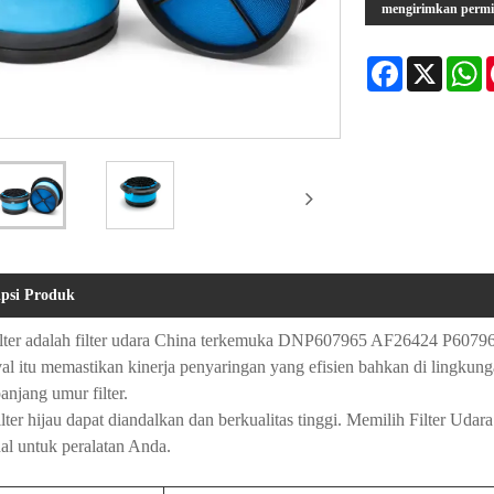
mengirimkan perm
Facebook
X
W
ipsi Produk
lter adalah filter udara China terkemuka DNP607965 AF26424 P60796
val itu memastikan kinerja penyaringan yang efisien bahkan di lingkun
njang umur filter.
ilter hijau dapat diandalkan dan berkualitas tinggi. Memilih Filter
nal untuk peralatan Anda.