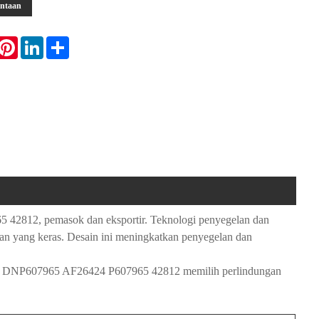
intaan
hatsApp
Pinterest
LinkedIn
Share
5 42812, pemasok dan eksportir. Teknologi penyegelan dan
gan yang keras. Desain ini meningkatkan penyegelan dan
 Udara DNP607965 AF26424 P607965 42812 memilih perlindungan