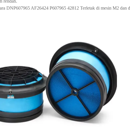
ih rendah.
dara DNP607965 AF26424 P607965 42812 Terletak di mesin M2 dan da