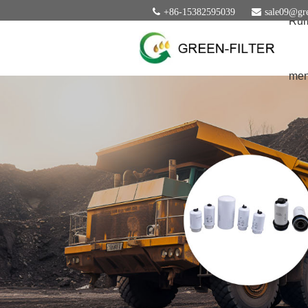
+86-15382595039
sale09@gre
Ru
men