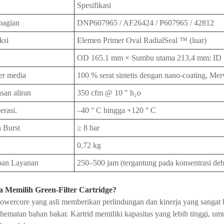
Spesifikasi
bagian
DNP607965 / AF26424 / P607965 / 42812
ksi
Elemen Primer Oval RadialSeal ™ (luar)
OD 165.1 mm × Sumbu utama 213,4 mm; ID 
er media
100 % serat sintetis dengan nano-coating, Mer
san aliran
350 cfm @ 10 ″ h₂o
erasi.
–40 ° C hingga +120 ° C
 Burst
≥ 8 bar
0,72 kg
pan Layanan
250–500 jam (tergantung pada konsentrasi de
 Memilih Green-Filter Cartridge?
Powercore yang asli memberikan perlindungan dan kinerja yang sangat b
hematan bahan bakar. Kartrid memiliki kapasitas yang lebih tinggi, umu