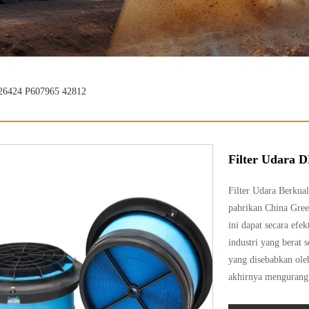
26424 P607965 42812
Filter Udara 
Filter Udara Berku
pabrikan China Green
ini dapat secara efe
industri yang berat
yang disebabkan ole
akhirnya mengurangi