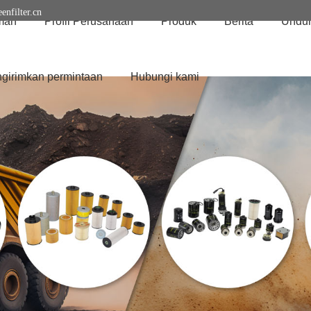
enfilter.cn
mah
Profil Perusahaan
Produk
Berita
Undu
girimkan permintaan
Hubungi kami