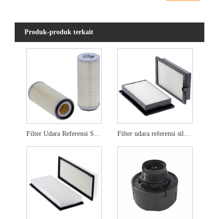
Produk-produk terkait
Filter Udara Referensi Silang P136390
Filter udara referensi silang 4643580