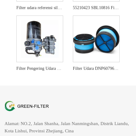
Filter udara referensi silang ya00022307
55210423 SBL10816 Filter Nafas Udara untuk Perkins
Filter Pengering Udara ZB4734 K043830 5801414923
Filter Udara DNP607965 AF26424 P607965 42812
Alamat: NO.2, Jalan Shanha, Jalan Nanmingshan, Distrik Liandu,
Kota Lishui, Provinsi Zhejiang, Cina