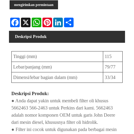
mengirimkan permintaan
Facebook
X
WhatsApp
Pinterest
LinkedIn
Share
Deskripsi Produk
Tinggi (mm)
115
Lebar/panjang (mm)
79/77
Dimensi/lebar bagian dalam (mm)
33/34
Deskripsi Produk:
● Anda dapat yakin untuk membeli filter oli khusus
5662463 566-2463 untuk Perkins dari kami. 5662463
adalah nomor komponen OEM untuk garis John Deere
dari mesin diesel, khususnya filter oli hidrolik.
● Filter ini cocok untuk digunakan pada berbagai mesin