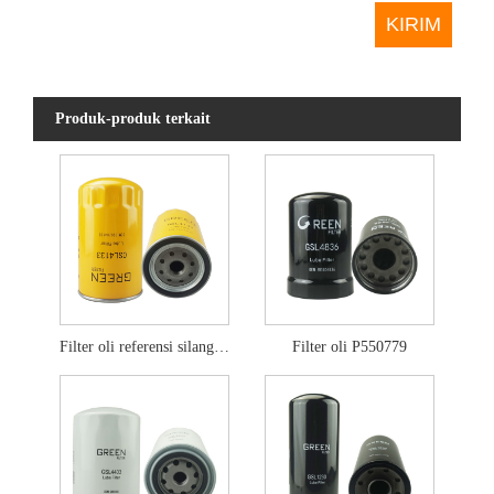
Produk-produk terkait
Filter oli referensi silang p502465
Filter oli P550779