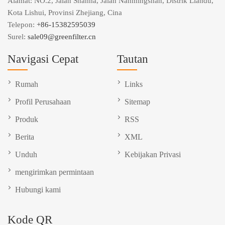
Alamat: NO.2, Jalan Shanha, Jalan Nanmingshan, Distrik Liandu,
Kota Lishui, Provinsi Zhejiang, Cina
Telepon:
+86-15382595039
Surel:
sale09@greenfilter.cn
Navigasi Cepat
Tautan
Rumah
Links
Profil Perusahaan
Sitemap
Produk
RSS
Berita
XML
Unduh
Kebijakan Privasi
mengirimkan permintaan
Hubungi kami
Kode QR