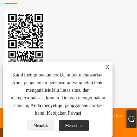
X
Kami menggunakan cookie untuk menawarkan
Anda pengalaman penelusuran yang lebih baik,
menganalisis lalu lintas situs, dan
mempersonalisasi konten. Dengan menggunakan
situs ini, Anda menyetujui penggunaan cookie
kami.
Kebijakan Privasi
Hak Cipta © 2024 Zhejiang Zhenhang International Trade Co., Ltd.
Semua Hak Dilindungi Undang-undang.
Menolak
Menerima
ada apa
Surel