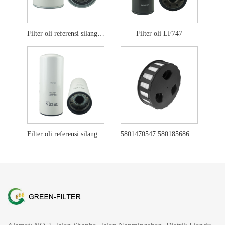
Filter oli referensi silang lf701
Filter oli LF747
Filter oli referensi silang lf9001
5801470547 5801856860 Filter oli untuk Iveco dan New Holland