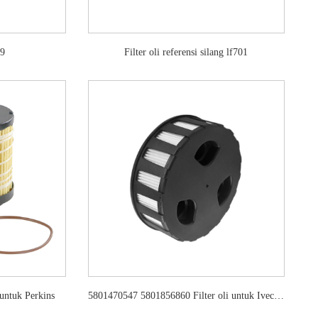
79
Filter oli referensi silang lf701
untuk Perkins
5801470547 5801856860 Filter oli untuk Iveco dan New Holland