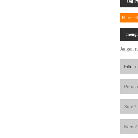
Tag P
Filter Ol
mengi
Jangan r