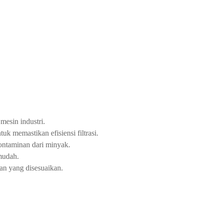
esin industri.
k memastikan efisiensi filtrasi.
kontaminan dari minyak.
mudah.
an yang disesuaikan.