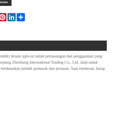
intaan
hatsApp
Pinterest
LinkedIn
Share
memiliki desain spin-on untuk pemasangan dan penggantian yang
jiang Zhenhang International Trading Co., Ltd. Janji untuk
si berdasarkan jumlah pemasok dan pesanan. Saat memesan, harap