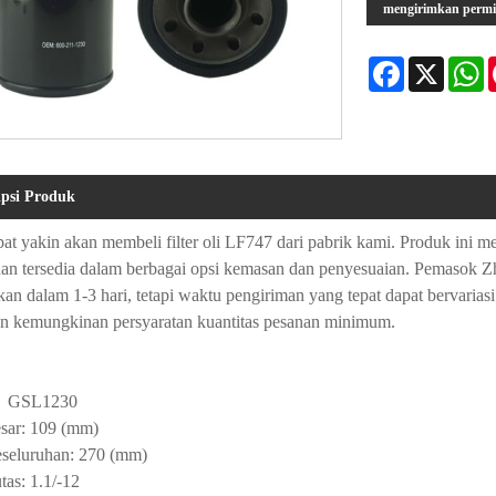
mengirimkan perm
Facebook
X
W
ipsi Produk
at yakin akan membeli filter oli LF747 dari pabrik kami. Produk ini 
an tersedia dalam berbagai opsi kemasan dan penyesuaian. Pemasok Zhe
an dalam 1-3 hari, tetapi waktu pengiriman yang tepat dapat bervaria
an kemungkinan persyaratan kuantitas pesanan minimum.
：GSL1230
sar: 109 (mm)
eseluruhan: 270 (mm)
tas: 1.1/-12