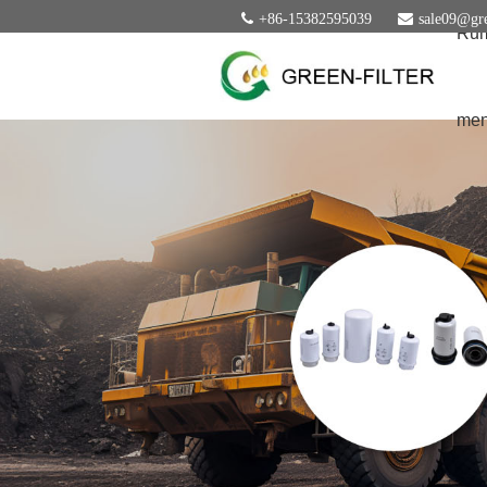
+86-15382595039
sale09@gre
Ru
men