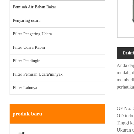
Pemisah Air Bahan Bakar
Penyaring udara
Filter Pengering Udara
Filter Udara Kabin
Deskr
Filter Pendingin
Anda dap
mudah, d
Filter Pemisah Udara/minyak
memberik
perhatik
Filter Lainnya
GF No.
produk baru
OD terbe
Tinggi k
Ukuran u