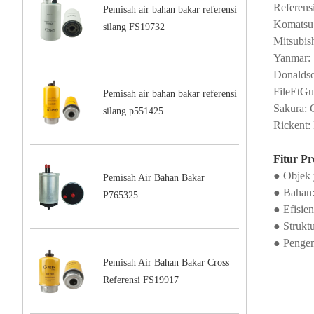
Referens
Pemisah air bahan bakar referensi
Komatsu
silang FS19732
Mitsubis
Yanmar:
Donalds
FileEtGu
Pemisah air bahan bakar referensi
Sakura: 
silang p551425
Rickent
Fitur P
● Objek 
Pemisah Air Bahan Bakar
● Bahan: 
P765325
● Efisie
● Strukt
● Pengem
Pemisah Air Bahan Bakar Cross
Referensi FS19917