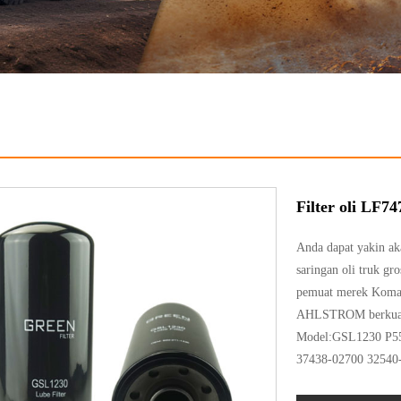
Filter oli LF74
Anda dapat yakin ak
saringan oli truk g
pemuat merek Komatsu
AHLSTROM berkualita
Model:GSL1230 P55
37438-02700 32540