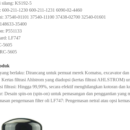
i silang: KS192-5
: 600-211-1230 600-211-1231 6090-02-4460
hi: 37540-01101 37540-11100 37438-02700 32540-01601
 148633-35400
on: P551133
ard: LF747
C-5605
: RC-5605
roduk
yang berlaku: Dirancang untuk pemuat merek Komatsu, excavator dan m
Kertas filtrasi Ahlstrom yang diadopsi (kertas filtrasi AHLSTROM) untu
nsi filtrasi: Hingga 99,99%, secara efektif menghilangkan kotoran dan 
ur: Desain spin-on (spin-on) untuk pemasangan dan penggantian yang 
asan pengemasan filter oli LF747: Pengemasan netral atau opsi kemas