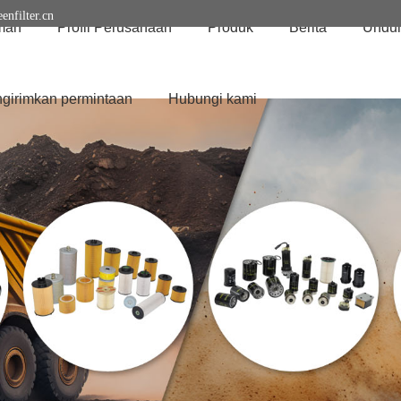
enfilter.cn
mah
Profil Perusahaan
Produk
Berita
Undu
girimkan permintaan
Hubungi kami