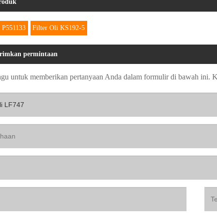
roduk
i P551133
Filter Oli KS192-5
rimkan permintaan
agu untuk memberikan pertanyaan Anda dalam formulir di bawah ini.