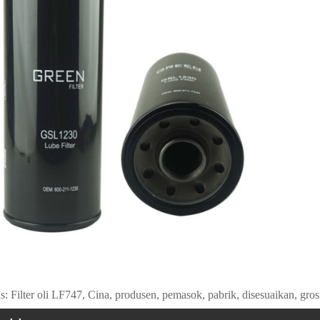
: Filter oli LF747, Cina, produsen, pemasok, pabrik, disesuaikan, grosir