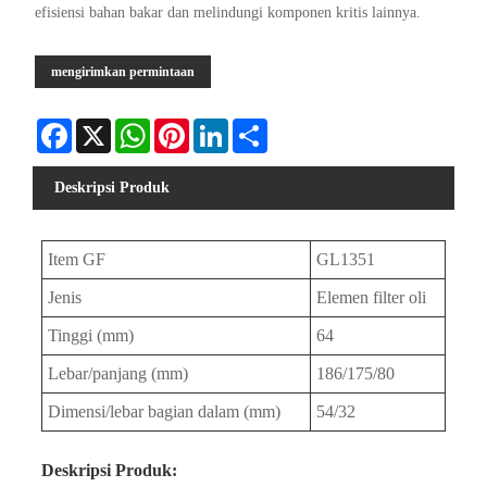
efisiensi bahan bakar dan melindungi komponen kritis lainnya.
mengirimkan permintaan
Facebook
X
WhatsApp
Pinterest
LinkedIn
Share
Deskripsi Produk
Item GF
GL1351
Jenis
Elemen filter oli
Tinggi (mm)
64
Lebar/panjang (mm)
186/175/80
Dimensi/lebar bagian dalam (mm)
54/32
Deskripsi Produk: