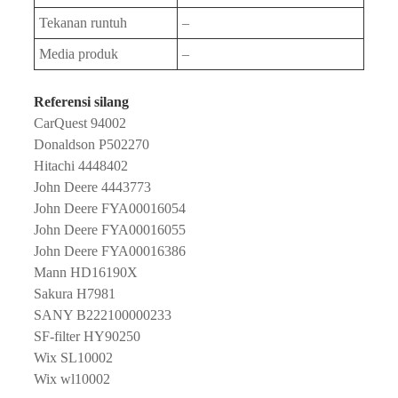
Tekanan runtuh
–
Media produk
–
Referensi silang
CarQuest 94002
Donaldson P502270
Hitachi 4448402
John Deere 4443773
John Deere FYA00016054
John Deere FYA00016055
John Deere FYA00016386
Mann HD16190X
Sakura H7981
SANY B222100000233
SF-filter HY90250
Wix SL10002
Wix wl10002