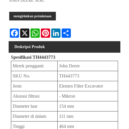
JOHN DEERE SERI.
mengirimkan permintaan
Facebook
X
WhatsApp
Pinterest
LinkedIn
Share
Deskripsi Produk
Spesifikasi TH4443773
Merek pengganti
John Deere
SKU No.
TH443773
Jenis
Elemen Filter Excavator
Akurasi filtrasi
- Mikron
Diameter luar
154 mm
Diameter di dalam
111 mm
Tinggi
464 mm